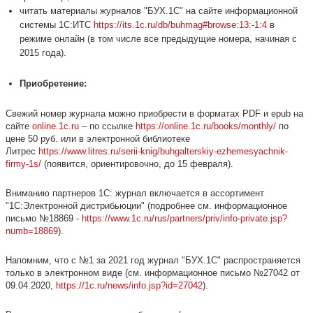
­читать материалы журналов "БУХ.1С" на сайте информационной
системы 1С:ИТС
https://its.1c.ru/db/buhmag#browse:13:-1:4
в
режиме онлайн (в том числе все предыдущие номера, начиная с
2015 года).
Приобретение:
Свежий номер журнала можно приобрести в форматах PDF и epub на
сайте
online.1c.ru
– по ссылке
https://online.1c.ru/books/monthly/
по
цене 50 руб. или в электронной библиотеке
Литрес
https://www.litres.ru/serii-knig/buhgalterskiy-ezhemesyachnik-
firmy-1s/
(появится, ориентировочно, до 15 февраля).
Вниманию партнеров 1С: журнал включается в ассортимент
"1С:Электронной дистрибьюции" (подробнее см. информационное
письмо №18869 -
https://www.1c.ru/rus/partners/priv/info-private.jsp?
numb=18869
).
Напомним, что с №1 за 2021 год журнал "БУХ.1С" распространяется
только в электронном виде (см. информационное письмо №27042 от
09.04.2020,
https://1c.ru/news/info.jsp?id=27042
).