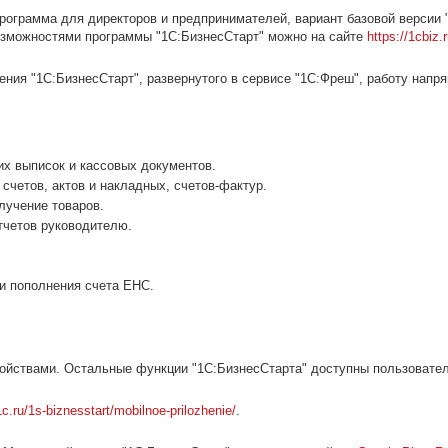
программа для директоров и предпринимателей, вариант базовой версии
 возможностями программы "1С:БизнесСтарт" можно на сайте
https://1cbiz.r
ния "1С:БизнесСтарт", развернутого в сервисе "1С:Фреш", работу напр
их выписок и кассовых документов.
счетов, актов и накладных, счетов-фактур.
лучение товаров.
тчетов руководителю.
ки пополнения счета ЕНС.
ойствами. Остальные функции "1С:БизнесСтарта" доступны пользовател
1c.ru/1s-biznesstart/mobilnoe-prilozhenie/
.