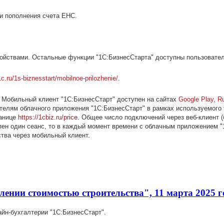
ки пополнения счета ЕНС.
ойствами. Остальные функции "1С:БизнесСтарта" доступны пользовател
1c.ru/1s-biznesstart/mobilnoe-prilozhenie/
.
 Мобильный клиент "1С:БизнесСтарт" доступен на сайтах
Goоgle Play
,
R
елям облачного приложения "1С:БизнесСтарт" в рамках используемого
ранице
https://1cbiz.ru/price
. Общее число подключений через веб-клиент (
ен один сеанс, то в каждый момент времени с облачным приложением "1
ства через мобильный клиент.
ении стоимостью строительства", 11 марта 2025 г
йн-бухгалтерии "1С:БизнесСтарт".