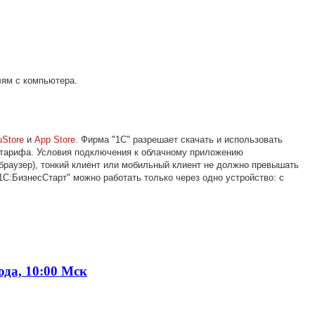
ям с компьютера.
uStore
и
App Store
. Фирма "1С" разрешает скачать и использовать
 тарифа. Условия подключения к облачному приложению
браузер), тонкий клиент или мобильный клиент не должно превышать
С:БизнесСтарт" можно работать только через одно устройство: с
ода, 10:00 Мск