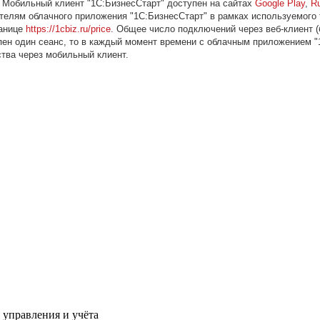
 Мобильный клиент "1С:БизнесСтарт" доступен на сайтах
Goоgle Play
,
R
елям облачного приложения "1С:БизнесСтарт" в рамках используемого
ранице
https://1cbiz.ru/price
. Общее число подключений через веб-клиент (
ен один сеанс, то в каждый момент времени с облачным приложением "1
ства через мобильный клиент.
управления и учёта