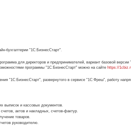
йн-бухгалтерии "1С:БизнесСтарт".
программа для директоров и предпринимателей, вариант базовой версии
 возможностями программы "1С:БизнесСтарт" можно на сайте
https://1cbiz.r
ния "1С:БизнесСтарт", развернутого в сервисе "1С:Фреш", работу напр
их выписок и кассовых документов.
счетов, актов и накладных, счетов-фактур.
лучение товаров.
тчетов руководителю.