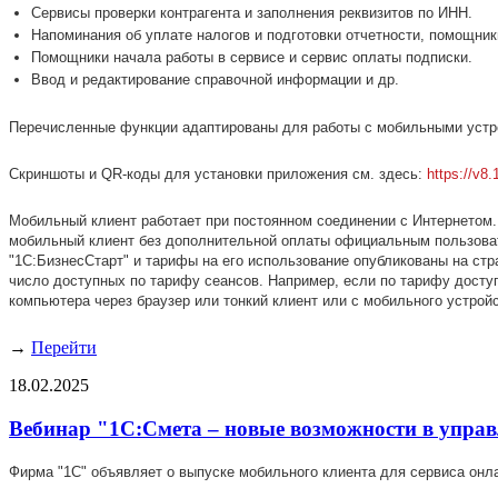
Сервисы проверки контрагента и заполнения реквизитов по ИНН.
Напоминания об уплате налогов и подготовки отчетности, помощни
Помощники начала работы в сервисе и сервис оплаты подписки.
Ввод и редактирование справочной информации и др.
Перечисленные функции адаптированы для работы с мобильными устр
Скриншоты и QR-коды для установки приложения см. здесь:
https://v8.
Мобильный клиент работает при постоянном соединении с Интернетом.
мобильный клиент без дополнительной оплаты официальным пользоват
"1С:БизнесСтарт" и тарифы на его использование опубликованы на ст
число доступных по тарифу сеансов. Например, если по тарифу доступ
компьютера через браузер или тонкий клиент или с мобильного устрой
→
Перейти
18.02.2025
Вебинар "1С:Смета – новые возможности в управл
Фирма "1С" объявляет о выпуске мобильного клиента для сервиса онла