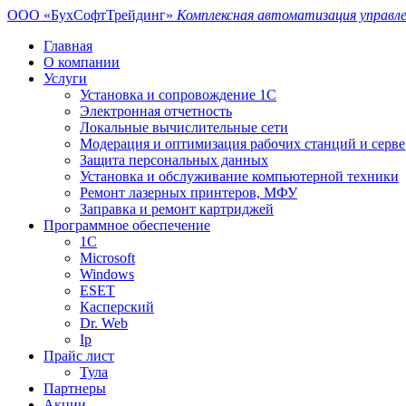
ООО «БухСофтТрейдинг»
Комплексная автоматизация управле
Главная
О компании
Услуги
Установка и сопровождение 1С
Электронная отчетность
Локальные вычислительные сети
Модерация и оптимизация рабочих станций и серв
Защита персональных данных
Установка и обслуживание компьютерной техники
Ремонт лазерных принтеров, МФУ
Заправка и ремонт картриджей
Программное обеспечение
1С
Microsoft
Windows
ESET
Касперский
Dr. Web
Ip
Прайс лист
Тула
Партнеры
Акции