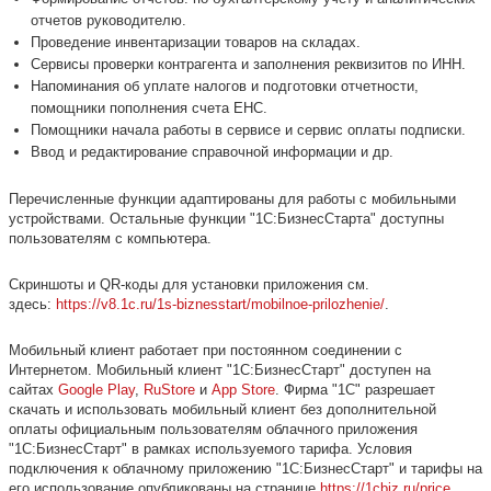
отчетов руководителю.
Проведение инвентаризации товаров на складах.
Сервисы проверки контрагента и заполнения реквизитов по ИНН.
Напоминания об уплате налогов и подготовки отчетности,
помощники пополнения счета ЕНС.
Помощники начала работы в сервисе и сервис оплаты подписки.
Ввод и редактирование справочной информации и др.
Перечисленные функции адаптированы для работы с мобильными
устройствами. Остальные функции "1С:БизнесСтарта" доступны
пользователям с компьютера.
Скриншоты и QR-коды для установки приложения см.
здесь:
https://v8.1c.ru/1s-biznesstart/mobilnoe-prilozhenie/
.
Мобильный клиент работает при постоянном соединении с
Интернетом. Мобильный клиент "1С:БизнесСтарт" доступен на
сайтах
Goоgle Play
,
RuStore
и
App Store
. Фирма "1С" разрешает
скачать и использовать мобильный клиент без дополнительной
оплаты официальным пользователям облачного приложения
"1С:БизнесСтарт" в рамках используемого тарифа. Условия
подключения к облачному приложению "1С:БизнесСтарт" и тарифы на
его использование опубликованы на странице
https://1cbiz.ru/price
.