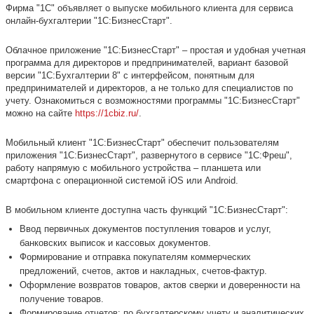
Фирма "1С" объявляет о выпуске мобильного клиента для сервиса
онлайн-бухгалтерии "1С:БизнесСтарт".
Облачное приложение "1С:БизнесСтарт" – простая и удобная учетная
программа для директоров и предпринимателей, вариант базовой
версии "1С:Бухгалтерии 8" с интерфейсом, понятным для
предпринимателей и директоров, а не только для специалистов по
учету. Ознакомиться с возможностями программы "1С:БизнесСтарт"
можно на сайте
https://1cbiz.ru/
.
Мобильный клиент "1С:БизнесСтарт" обеспечит пользователям
приложения "1С:БизнесСтарт", развернутого в сервисе "1С:Фреш",
работу напрямую с мобильного устройства – планшета или
смартфона с операционной системой iOS или Android.
В мобильном клиенте доступна часть функций "1С:БизнесСтарт":
Ввод первичных документов поступления товаров и услуг,
банковских выписок и кассовых документов.
Формирование и отправка покупателям коммерческих
предложений, счетов, актов и накладных, счетов-фактур.
Оформление возвратов товаров, актов сверки и доверенности на
получение товаров.
Формирование отчетов: по бухгалтерскому учету и аналитических