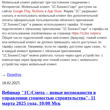
Мобильный клиент работает при постоянном соединении с
Интернетом. Мобильный клиент "1С:БизнесСтарт" доступен на
сайтах
Goоgle Play
,
RuStore
и
App Store
. Фирма "1С" разрешает
скачать и использовать мобильный клиент без дополнительной
оплаты официальным пользователям облачного приложения
"1С:БизнесСтарт" в рамках используемого тарифа. Условия
подключения к облачному приложению "1С:БизнесСтарт" и тарифы на
его использование опубликованы на странице
https://1cbiz.ru/price
.
Общее число подключений через веб-клиент (браузер), тонкий клиент
или мобильный клиент не должно превышать число доступных по
тарифу сеансов. Например, если по тарифу доступен один сеанс, то
в каждый момент времени с облачным приложением
"1С:БизнесСтарт" можно работать только через одно устройство: с
компьютера через браузер или тонкий клиент или с мобильного
устройства через мобильный клиент.
→
Перейти
18.02.2025
Вебинар "1С:Смета – новые возможности в
управлении стоимостью строительства", 11
марта 2025 года, 10:00 Мск